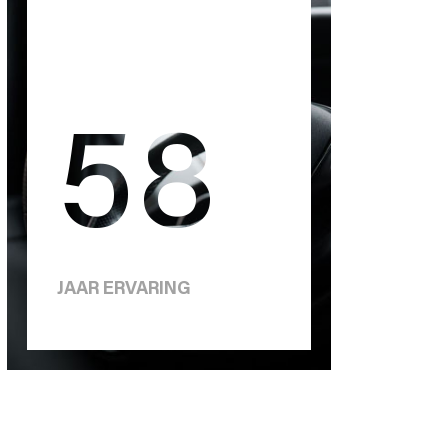
58
JAAR ERVARING