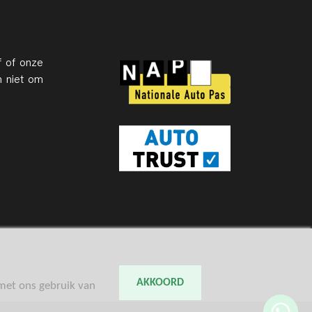
f of onze
n niet om
AKKOORD
 met ons gebruik van