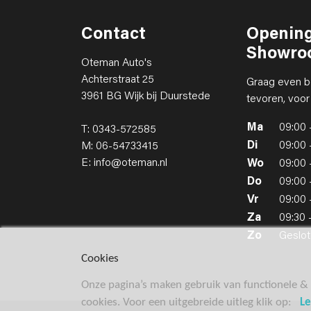
Contact
Opening
Showro
Oteman Auto's
Achterstraat 25
Graag even b
3961 BG Wijk bij Duurstede
tevoren, voor
Ma
09:00 
T: 0343-572585
Di
09:00 
M: 06-54733415
E: info@oteman.nl
Wo
09:00 
Do
09:00 
Vr
09:00 
Za
09:30 
Zo
Geslot
Cookies
Onze pagina’s maken gebruik van functionele & 
cookies. Voor een uitgebreide uitleg klik op:
L