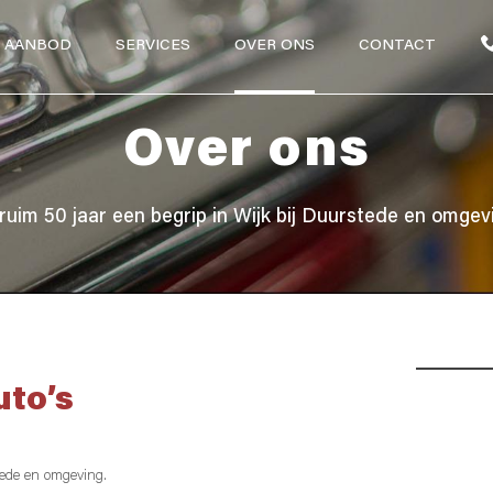
AANBOD
SERVICES
OVER ONS
CONTACT
Over ons
 ruim 50 jaar een begrip in Wijk bij Duurstede en omgev
to’s
tede en omgeving.